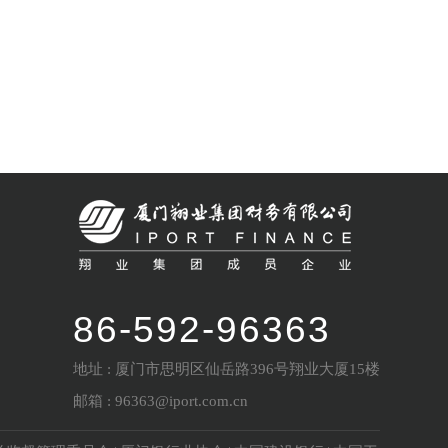
86-592-96363
地址 : 厦门市思明区仙岳路396号翔业大厦15楼
邮箱 : 96363@iport.com.cn