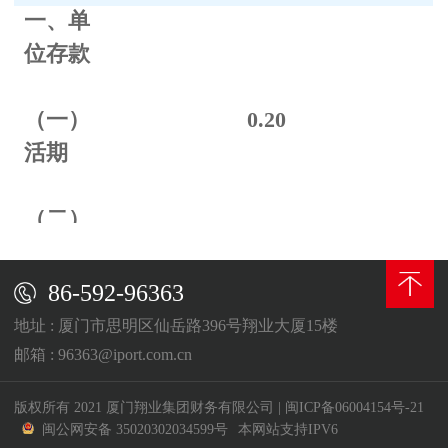
一、单
位存款
（一）
0.
20
活期
（二）
定期
86-592-96363
整存整
地址 : 厦门市思明区仙岳路396号翔业大厦15楼
取
邮箱 : 96363@iport.com.cn
三个月
0.70
版权所有 2021 厦门翔业集团财务有限公司
|
闽ICP备06004154号-21
闽公网安备 35020302034599号
本网站支持IPV6