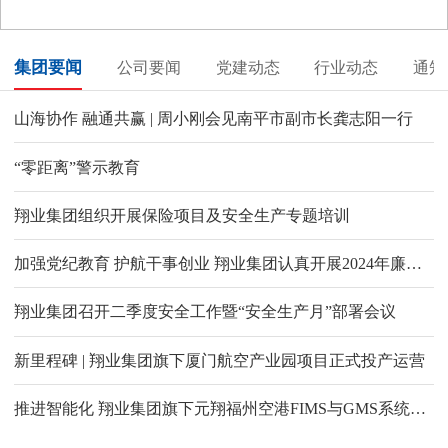
集团要闻
公司要闻
党建动态
行业动态
通知
山海协作 融通共赢 | 周小刚会见南平市副市长龚志阳一行
“零距离”警示教育
翔业集团组织开展保险项目及安全生产专题培训
加强党纪教育 护航干事创业 翔业集团认真开展2024年廉洁文化宣传教育月活动
翔业集团召开二季度安全工作暨“安全生产月”部署会议
新里程碑 | 翔业集团旗下厦门航空产业园项目正式投产运营
推进智能化 翔业集团旗下元翔福州空港FIMS与GMS系统上线试运行