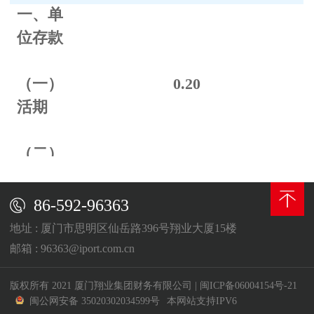
一、单
位存款
（一）
0.
20
活期
（二）
定期
86-592-96363
整存整
地址 : 厦门市思明区仙岳路396号翔业大厦15楼
取
邮箱 : 96363@iport.com.cn
三个月
0.70
版权所有 2021 厦门翔业集团财务有限公司
|
闽ICP备06004154号-21
闽公网安备 35020302034599号
本网站支持IPV6