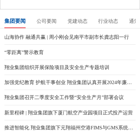
集团要闻
公司要闻
党建动态
行业动态
通知
山海协作 融通共赢 | 周小刚会见南平市副市长龚志阳一行
“零距离”警示教育
翔业集团组织开展保险项目及安全生产专题培训
加强党纪教育 护航干事创业 翔业集团认真开展2024年廉洁文化宣传教育月活动
翔业集团召开二季度安全工作暨“安全生产月”部署会议
新里程碑 | 翔业集团旗下厦门航空产业园项目正式投产运营
推进智能化 翔业集团旗下元翔福州空港FIMS与GMS系统上线试运行