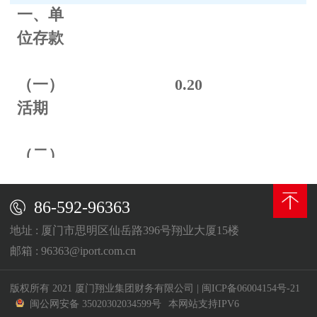
一、单
位存款
（一）
0.
20
活期
（二）
定期
86-592-96363
整存整
地址 : 厦门市思明区仙岳路396号翔业大厦15楼
取
邮箱 : 96363@iport.com.cn
三个月
0.70
版权所有 2021 厦门翔业集团财务有限公司
|
闽ICP备06004154号-21
闽公网安备 35020302034599号
本网站支持IPV6