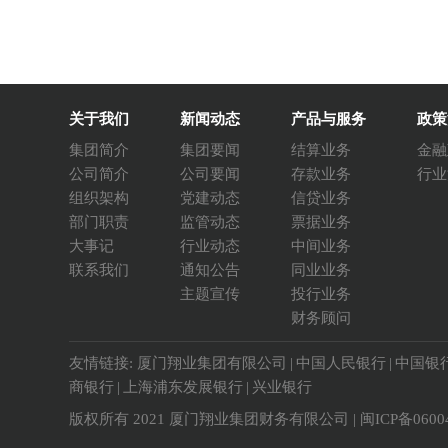
关于我们
新闻动态
产品与服务
政策
集团简介
集团要闻
结算业务
金融
公司简介
公司要闻
存款业务
行业
组织架构
党建动态
信贷业务
部门职责
监管动态
票据业务
大事记
行业动态
中间业务
联系我们
通知公告
同业业务
主题宣传
投行业务
财务顾问
友情链接:
厦门翔业集团有限公司
|
中国人民银行
|
中国银
商银行
|
上海浦东发展银行
|
兴业银行
版权所有 2021 厦门翔业集团财务有限公司 |
闽ICP备0600