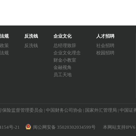
法规
反洗钱
企业文化
人才招聘
政策
反洗钱
总经理致辞
社会招聘
法规
企业文化理念
校园招聘
财金小教室
金融视角
员工天地
行保险监督管理委员会
|
中国财务公司协会
|
国家外汇管理局
|
中国证
4154号-21
闽公网安备 35020302034599号
本网站支持IPV6