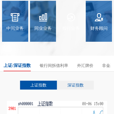
中间业务
同业业务
投行业务
财务顾问
上证/深证指数
银行间拆借利率
外汇牌价
非金
上证指数
深证指数