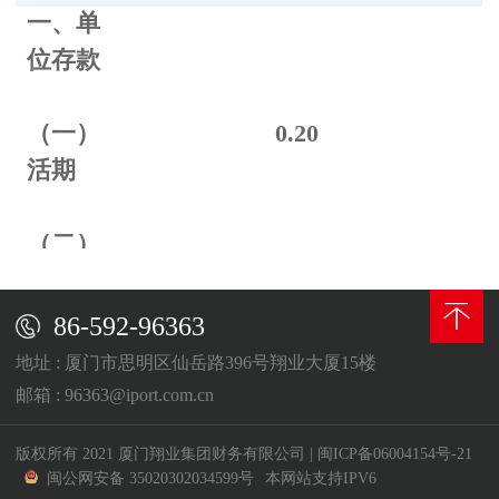
一、单
位存款
（一）
0.
20
活期
（二）
定期
86-592-96363
整存整
地址 : 厦门市思明区仙岳路396号翔业大厦15楼
取
邮箱 : 96363@iport.com.cn
三个月
0.70
版权所有 2021 厦门翔业集团财务有限公司
|
闽ICP备06004154号-21
闽公网安备 35020302034599号
本网站支持IPV6