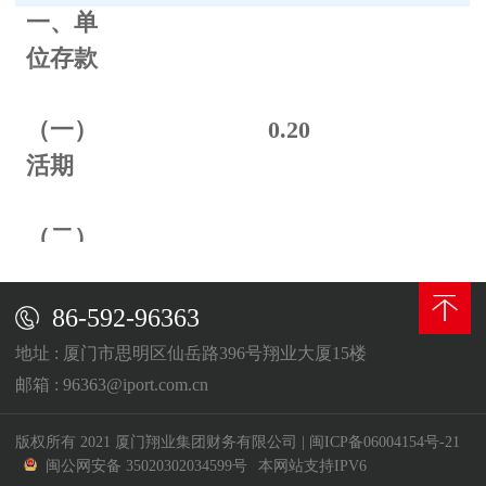
一、单
位存款
（一）
0.
20
活期
（二）
定期
86-592-96363
整存整
地址 : 厦门市思明区仙岳路396号翔业大厦15楼
取
邮箱 : 96363@iport.com.cn
三个月
0.70
版权所有 2021 厦门翔业集团财务有限公司
|
闽ICP备06004154号-21
闽公网安备 35020302034599号
本网站支持IPV6