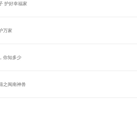
子 护好幸福家
护万家
，你知多少
籍之闽南神兽