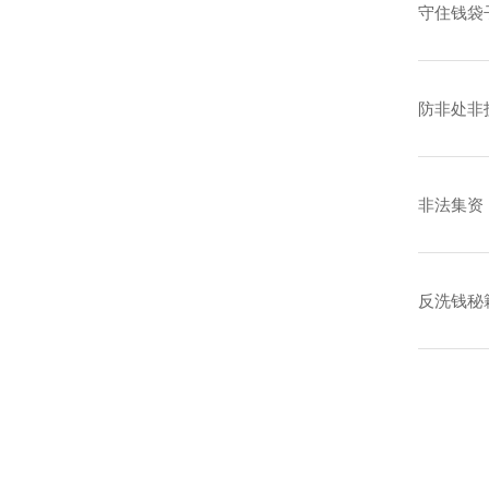
守住钱袋
防非处非
非法集资
反洗钱秘